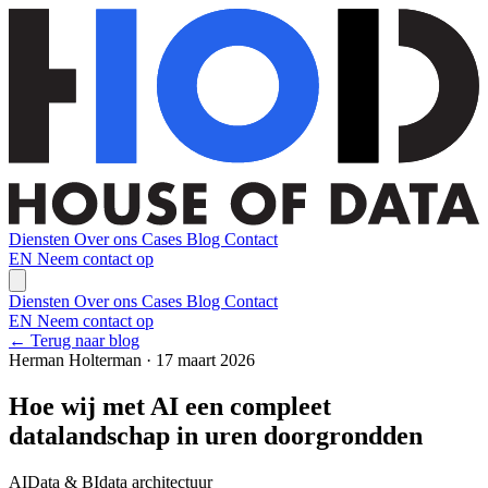
Diensten
Over ons
Cases
Blog
Contact
EN
Neem contact op
Diensten
Over ons
Cases
Blog
Contact
EN
Neem contact op
← Terug naar blog
Herman Holterman · 17 maart 2026
Hoe wij met AI een compleet
datalandschap in uren doorgrondden
AI
Data & BI
data architectuur