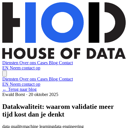
Diensten
Over ons
Cases
Blog
Contact
EN
Neem contact op
Diensten
Over ons
Cases
Blog
Contact
EN
Neem contact op
← Terug naar blog
Ewald Borst · 20 oktober 2025
Datakwaliteit: waarom validatie meer
tijd kost dan je denkt
data quality
machine learning
data engineering