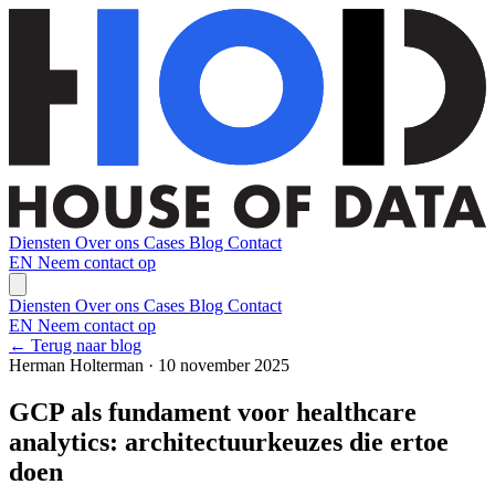
Diensten
Over ons
Cases
Blog
Contact
EN
Neem contact op
Diensten
Over ons
Cases
Blog
Contact
EN
Neem contact op
← Terug naar blog
Herman Holterman · 10 november 2025
GCP als fundament voor healthcare
analytics: architectuurkeuzes die ertoe
doen