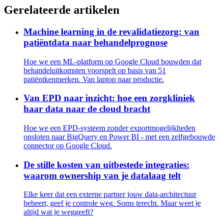
Gerelateerde artikelen
Machine learning in de revalidatiezorg: van
patiëntdata naar behandelprognose
Hoe we een ML-platform op Google Cloud bouwden dat
behandeluitkomsten voorspelt op basis van 51
patiëntkenmerken. Van laptop naar productie.
Van EPD naar inzicht: hoe een zorgkliniek
haar data naar de cloud bracht
Hoe we een EPD-systeem zonder exportmogelijkheden
onsloten naar BigQuery en Power BI - met een zelfgebouwde
connector op Google Cloud.
De stille kosten van uitbestede integraties:
waarom ownership van je datalaag telt
Elke keer dat een externe partner jouw data-architectuur
beheert, geef je controle weg. Soms terecht. Maar weet je
altijd wat je weggeeft?