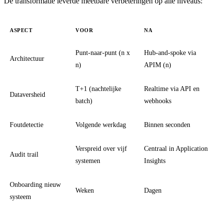
De transformatie leverde meetbare verbeteringen op alle niveaus:
ASPECT
VOOR
NA
Punt-naar-punt (n x
Hub-and-spoke via
Architectuur
n)
APIM (n)
T+1 (nachtelijke
Realtime via API en
Dataversheid
batch)
webhooks
Foutdetectie
Volgende werkdag
Binnen seconden
Verspreid over vijf
Centraal in Application
Audit trail
systemen
Insights
Onboarding nieuw
Weken
Dagen
systeem