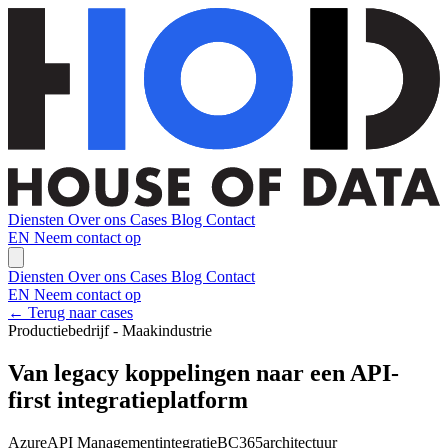
Diensten
Over ons
Cases
Blog
Contact
EN
Neem contact op
Diensten
Over ons
Cases
Blog
Contact
EN
Neem contact op
← Terug naar cases
Productiebedrijf - Maakindustrie
Van legacy koppelingen naar een API-
first integratieplatform
Azure
API Management
integratie
BC365
architectuur