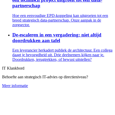
partnerschap
Hoe een eenvoudige EPD-koppeling kan uitgroeien tot een
breed strategisch data-partnerschap. Onze aanpak in de
zorgsector.
De-escaleren in een vergadering: niet altijd
doordrukken aan tafel
Een leverancier herkadert publiek de architectuur. Een collega
daagt je bevoegdheid uit. Drie deelnemers kijken naar je.
Doordrukken, terugtrekken, of bewust uitstellen?
IT Klankbord
Behoefte aan strategisch IT-advies op directieniveau?
Meer informatie