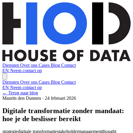
Diensten
Over ons
Cases
Blog
Contact
EN
Neem contact op
Diensten
Over ons
Cases
Blog
Contact
EN
Neem contact op
← Terug naar blog
Maurits den Dunnen · 24 februari 2026
Digitale transformatie zonder mandaat:
hoe je de beslisser bereikt
strategie
digitale transformatie
stakeholdermanagement
thought