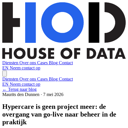
Diensten
Over ons
Cases
Blog
Contact
EN
Neem contact op
Diensten
Over ons
Cases
Blog
Contact
EN
Neem contact op
← Terug naar blog
Maurits den Dunnen · 7 mei 2026
Hypercare is geen project meer: de
overgang van go-live naar beheer in de
praktijk